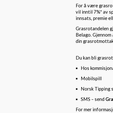
For å være grasro
vil inntil 7%* av 
innsats, premie el
Grasrotandelen gje
Belago. Gjennom å
din grasrotmottak
Du kan bli grasro
Hos kommisjon
Mobilspill
Norsk Tipping s
SMS – send
Gra
For mer informas