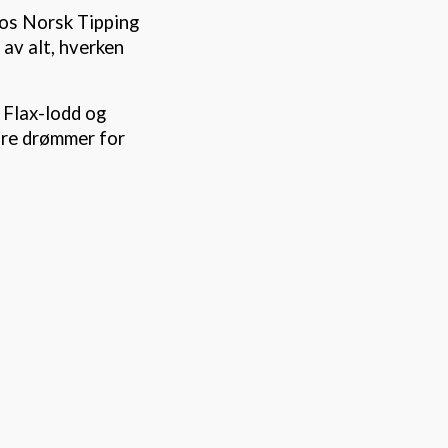
hos Norsk Tipping
 av alt, hverken
e Flax-lodd og
ore drømmer for