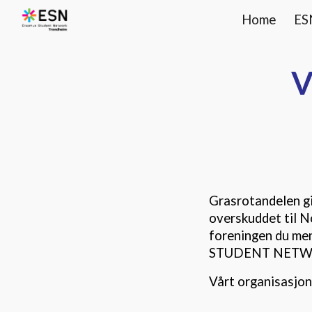
Home
ES
Sk
V
Grasrotandelen gi
overskuddet til No
foreningen du men
STUDENT NETW
Vårt organisasjo