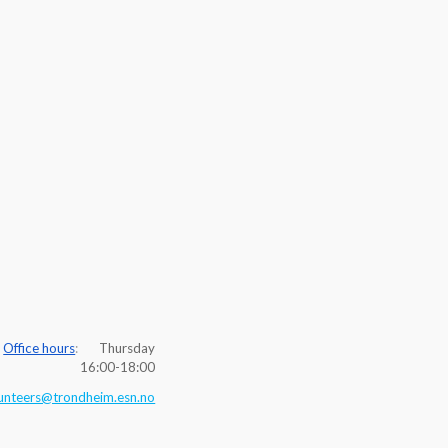
Office hours
:
Thursday
16:00-18:00
unteers@trondheim.esn.no