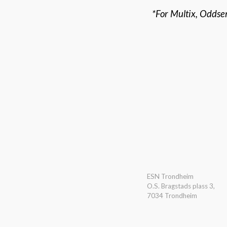
*For Multix, Oddsen
ESN Trondheim
O.S. Bragstads plass 3,
7034 Trondheim