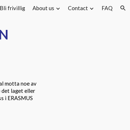
Bli frivillig
About us
Contact
FAQ
ion
SN
al motta noe av
 det laget eller
 oss i ERASMUS