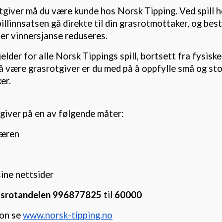
tgiver må du være kunde hos Norsk Tipping. Ved spill 
spillinnsatsen gå direkte til din grasrotmottaker, og best
ler vinnersjanse reduseres.
lder for alle Norsk Tippings spill, bortsett fra fysisk
 være grasrotgiver er du med på å oppfylle små og st
er.
tgiver på en av følgende måter:
æren
ine nettsider
srotandelen 996877825
til
60000
jon se
www.norsk-tipping.no