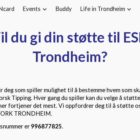
Ncard
Events
Buddy
Life in Trondheim
ip to main content
Skip to navigat
il du gi din støtte til E
Trondheim?
r deg som spiller mulighet til å bestemme hvem som sk
rsk Tipping. Hver gang du spiller kan du velge å støtte
er fortjener det mest. Vi oppfordrer deg til å støtte
ORK TRONDHEIM.
nsnummer er
996877825
.